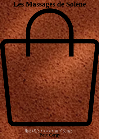
Les Massages de Solène
Noté 4,9/5 ⭐⭐⭐⭐⭐ sur +180 avis
Port Cergy