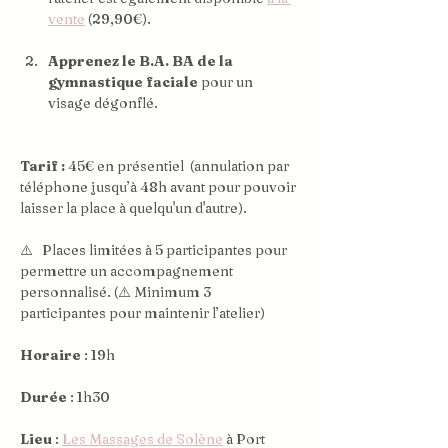
vente
 (29,90€).
Apprenez le B.A. BA de la 
gymnastique faciale
 pour un 
visage dégonflé.
Tarif :
 45€ en présentiel  (annulation par 
téléphone jusqu’à 48h avant pour pouvoir 
laisser la place à quelqu'un d'autre). 
⚠️   Places limitées à 5 participantes pour 
permettre un accompagnement 
personnalisé. (⚠️ Minimum 3 
participantes pour maintenir l’atelier)
Horaire
 : 19h
Durée
 : 1h30
Lieu
 : 
Les Massages de Solène
 à Port 