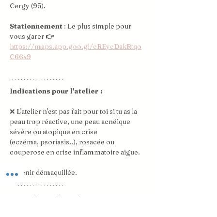
Cergy (95).
Stationnement
 : Le plus simple pour 
vous garer 
👉 
https://maps.app.goo.gl/cREycDakRtqo
C66x9
Indications pour l'atelier : 
❌ L'atelier n'est pas fait pour toi si tu as la 
peau trop réactive, une peau acnéique 
sévère ou atopique en crise 
(eczéma, psoriasis..), rosacée ou 
couperose en crise inflammatoire aigue.
✅ Venir démaquillée.
⚠️ 
Condition d'annulation : 
 Toute annulation de dernière minute 
étant difficilement remplaçable, je 